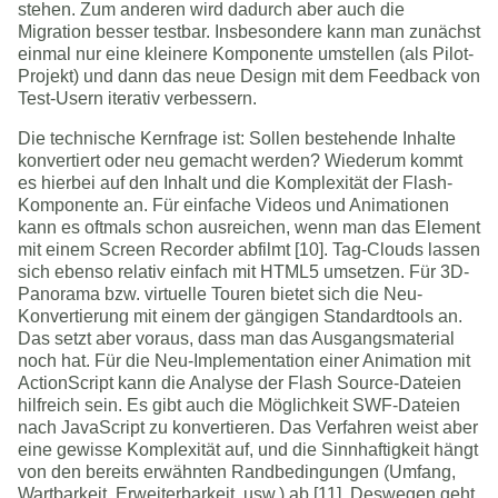
stehen. Zum anderen wird dadurch aber auch die
Migration besser testbar. Insbesondere kann man zunächst
einmal nur eine kleinere Komponente umstellen (als Pilot-
Projekt) und dann das neue Design mit dem Feedback von
Test-Usern iterativ verbessern.
Die technische Kernfrage ist: Sollen bestehende Inhalte
konvertiert oder neu gemacht werden? Wiederum kommt
es hierbei auf den Inhalt und die Komplexität der Flash-
Komponente an. Für einfache Videos und Animationen
kann es oftmals schon ausreichen, wenn man das Element
mit einem Screen Recorder abfilmt [10]. Tag-Clouds lassen
sich ebenso relativ einfach mit HTML5 umsetzen. Für 3D-
Panorama bzw. virtuelle Touren bietet sich die Neu-
Konvertierung mit einem der gängigen Standardtools an.
Das setzt aber voraus, dass man das Ausgangsmaterial
noch hat. Für die Neu-Implementation einer Animation mit
ActionScript kann die Analyse der Flash Source-Dateien
hilfreich sein. Es gibt auch die Möglichkeit SWF-Dateien
nach JavaScript zu konvertieren. Das Verfahren weist aber
eine gewisse Komplexität auf, und die Sinnhaftigkeit hängt
von den bereits erwähnten Randbedingungen (Umfang,
Wartbarkeit, Erweiterbarkeit, usw.) ab [11]. Deswegen geht