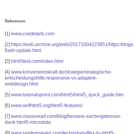
Referenzen
[1]
www.cvedetails.com
[2]
https://web.archive.org/web/20171004223851/https:/blog
flash-update.html
[3]
html5test.com/index.html
[4]
www.konversionskraft.de/strategie/strategische-
entscheidungshilfe-responsive-vs-adaptive-
webdesign.html
[5]
www.tutorialspoint.com/html5/html5_quick_guide.htm
[6]
www.selfhtml5.org/html5-features/
[7]
www.massiveart.com/blog/bessere-suchergebnisse-
dank-html5-microdata
[8]
www.tandemseven.com/technology/flex-to-html5-