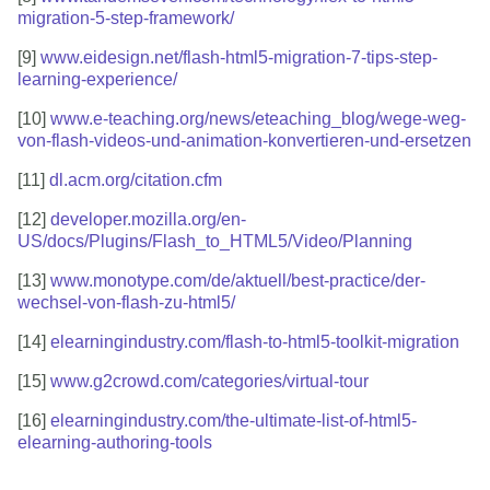
migration-5-step-framework/
[9]
www.eidesign.net/flash-html5-migration-7-tips-step-
learning-experience/
[10]
www.e-teaching.org/news/eteaching_blog/wege-weg-
von-flash-videos-und-animation-konvertieren-und-ersetzen
[11]
dl.acm.org/citation.cfm
[12]
developer.mozilla.org/en-
US/docs/Plugins/Flash_to_HTML5/Video/Planning
[13]
www.monotype.com/de/aktuell/best-practice/der-
wechsel-von-flash-zu-html5/
[14]
elearningindustry.com/flash-to-html5-toolkit-migration
[15]
www.g2crowd.com/categories/virtual-tour
[16]
elearningindustry.com/the-ultimate-list-of-html5-
elearning-authoring-tools