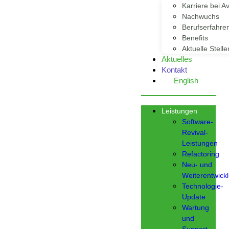
Karriere bei Av
Nachwuchs
Berufserfahre
Benefits
Aktuelle Stelle
Aktuelles
Kontakt
English
Leistungen
Software-
Revival-
Leistungen
Refactoring
Neu- und
Weiterentwick
Technologie-
Update
Wartung
und