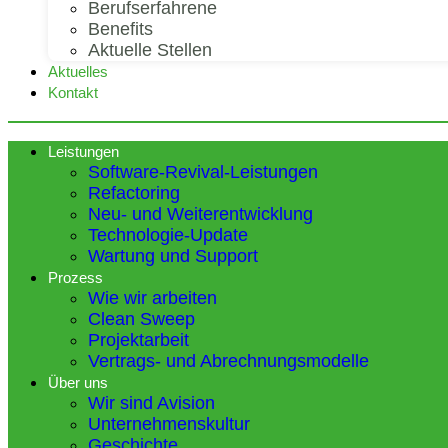
Berufserfahrene
Benefits
Aktuelle Stellen
Aktuelles
Kontakt
Leistungen
Software-Revival-Leistungen
Refactoring
Neu- und Weiterentwicklung
Technologie-Update
Wartung und Support
Prozess
Wie wir arbeiten
Clean Sweep
Projektarbeit
Vertrags- und Abrechnungsmodelle
Über uns
Wir sind Avision
Unternehmenskultur
Geschichte