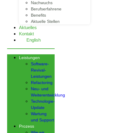
Nachwuchs
Berufserfahrene
Benefits
Aktuelle Stellen
Aktuelles
Kontakt
English
Leistungen
Software-
Revival-
Leistungen
Refactoring
Neu- und
Weiterentwicklung
Technologie-
Update
Wartung
und Support
Prozess
Wie wir