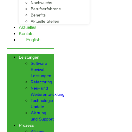
Nachwuchs
Berufserfahrene
Benefits
Aktuelle Stellen
Aktuelles
Kontakt
English
Leistungen
Software-
Revival-
Leistungen
Refactoring
Neu- und
Weiterentwicklung
Technologie-
Update
Wartung
und Support
Prozess
Wie wir