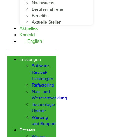
Nachwuchs
Berufserfahrene
Benefits
Aktuelle Stellen
Aktuelles
Kontakt
English
Leistungen
Software-
Revival-
Leistungen
Refactoring
Neu- und
Weiterentwicklung
Technologie-
Update
Wartung
und Support
Prozess
Wie wir