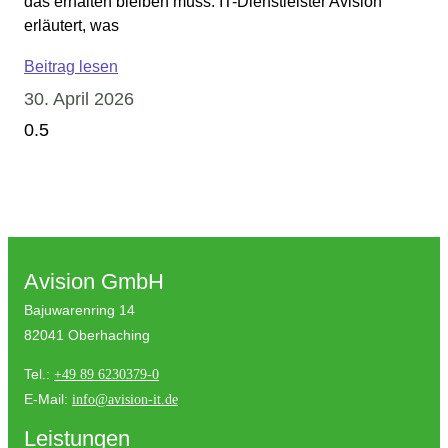
das erhalten bleiben muss. IT-Dienstleister Avision
erläutert, was
Beitrag lesen
30. April 2026
Avision GmbH
Bajuwarenring 14
82041 Oberhaching
Tel.:
+49 89 6230379-0
E-Mail:
info@avision-it.de
Leistungen