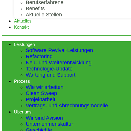
Berufserfahrene
Benefits
Aktuelle Stellen
Aktuelles
Kontakt
Leistungen
Software-Revival-Leistungen
Refactoring
Neu- und Weiterentwicklung
Technologie-Update
Wartung und Support
Prozess
Wie wir arbeiten
Clean Sweep
Projektarbeit
Vertrags- und Abrechnungsmodelle
Über uns
Wir sind Avision
Unternehmenskultur
Geschichte