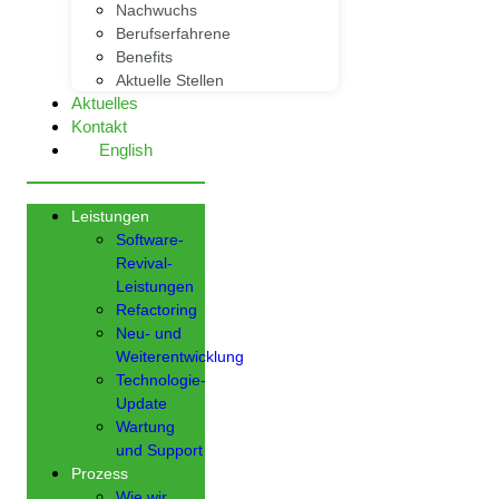
Nachwuchs
Berufserfahrene
Benefits
Aktuelle Stellen
Aktuelles
Kontakt
English
Leistungen
Software-
Revival-
Leistungen
Refactoring
Neu- und
Weiterentwicklung
Technologie-
Update
Wartung
und Support
Prozess
Wie wir