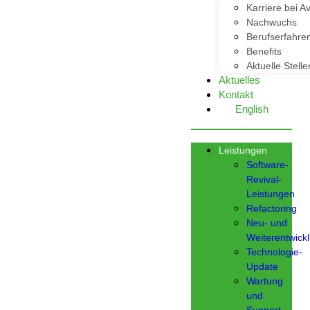
Karriere bei Av
Nachwuchs
Berufserfahre
Benefits
Aktuelle Stelle
Aktuelles
Kontakt
English
Leistungen
Software-
Revival-
Leistungen
Refactoring
Neu- und
Weiterentwick
Technologie-
Update
Wartung
und