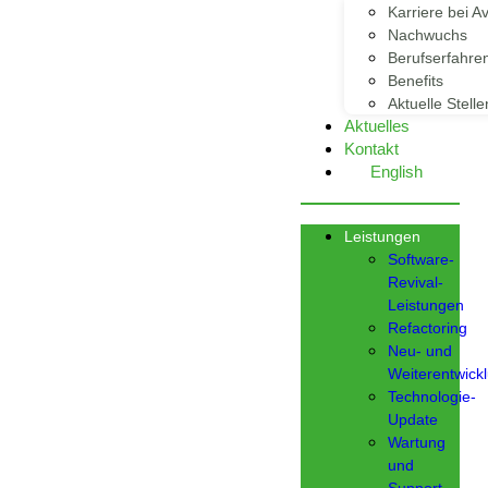
Karriere bei Av
Nachwuchs
Berufserfahre
Benefits
Aktuelle Stelle
Aktuelles
Kontakt
English
Leistungen
Software-
Revival-
Leistungen
Refactoring
Neu- und
Weiterentwick
Technologie-
Update
Wartung
und