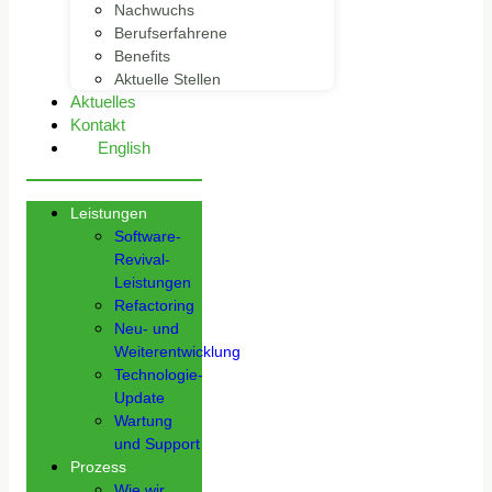
Nachwuchs
Berufserfahrene
Benefits
Aktuelle Stellen
Aktuelles
Kontakt
English
Leistungen
Software-
Revival-
Leistungen
Refactoring
Neu- und
Weiterentwicklung
Technologie-
Update
Wartung
und Support
Prozess
Wie wir